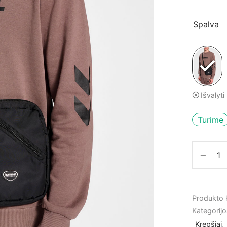
Spalva
Išvalyti
Turime
Produkto
Kategorij
Krepšiai
,