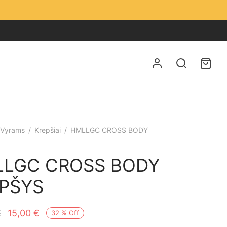
Vyrams
/
Krepšiai
/
HMLLGC CROSS BODY
LGC CROSS BODY
PŠYS
Original
Current
€
15,00
€
32
%
Off