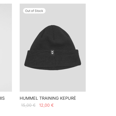
Out of Stock
IS
HUMMEL TRAINING KEPURĖ
Original
Current
15,00
€
12,00
€
price
price is:
This
Pasirinkti savybes