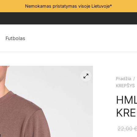
Nemokamas pristatymas visoje Lietuvoje*
Futbolas
Pradžia
/
KREPŠYS
HML
KRE
22,00