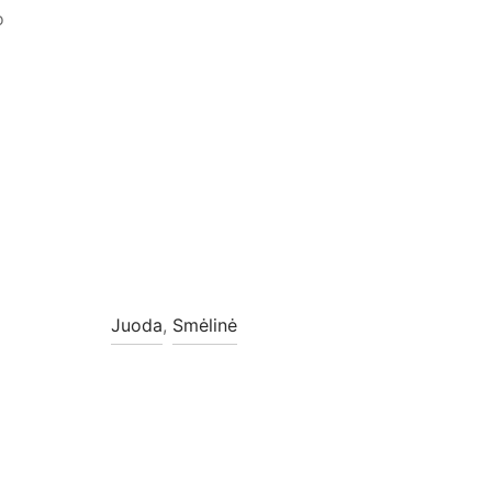
o
Juoda
,
Smėlinė