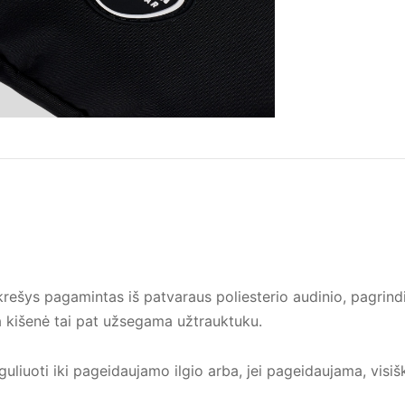
ys pagamintas iš patvaraus poliesterio audinio, pagrind
a kišenė tai pat užsegama užtrauktuku.
guliuoti iki pageidaujamo ilgio arba, jei pageidaujama, visišk