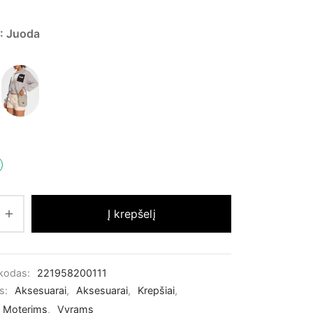
price
price is:
was:
15,00 €.
: Juoda
22,00 €.
Į krepšelį
 kodas:
221958200111
os:
Aksesuarai
,
Aksesuarai
,
Krepšiai
,
Moterims
,
Vyrams