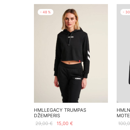
-
48
%
-
3
HMLLEGACY TRUMPAS
HMLN
DŽEMPERIS
MOTE
Original
Current
29,00
€
15,00
€
100,