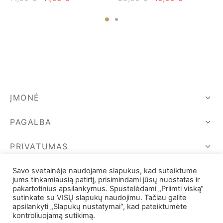
price
price
price
price is:
was:
is:
was:
15,00 €.
14,00 €.
11,00 €.
29,00 €.
ĮMONĖ
PAGALBA
PRIVATUMAS
SEKIME MUS
Savo svetainėje naudojame slapukus, kad suteiktume
jums tinkamiausią patirtį, prisimindami jūsų nuostatas ir
pakartotinius apsilankymus. Spustelėdami „Priimti viską“
sutinkate su VISŲ slapukų naudojimu. Tačiau galite
apsilankyti „Slapukų nustatymai“, kad pateiktumėte
kontroliuojamą sutikimą.