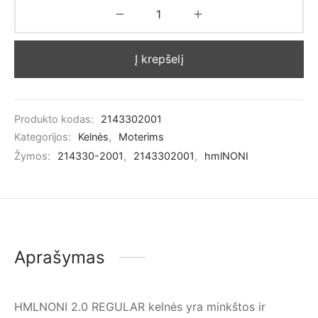
Į krepšelį
Produkto kodas:
2143302001
Kategorijos:
Kelnės
,
Moterims
Žymos:
214330-2001
,
2143302001
,
hmlNONI
Aprašymas
HMLNONI 2.0 REGULAR kelnės yra minkštos ir