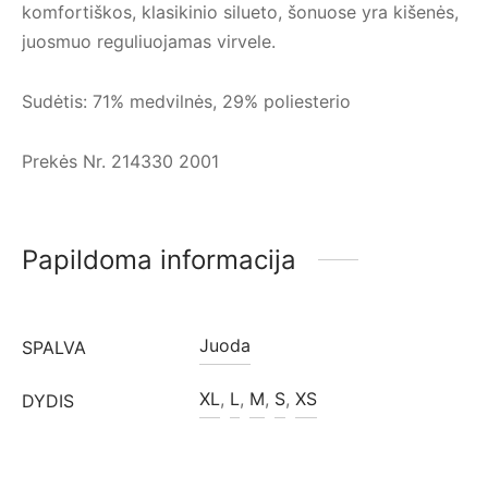
komfortiškos, klasikinio silueto, šonuose yra kišenės,
juosmuo reguliuojamas virvele.
Sudėtis:
71% medvilnės, 29% poliesterio
Prekės Nr.
214330 2001
Papildoma informacija
Juoda
SPALVA
XL
,
L
,
M
,
S
,
XS
DYDIS