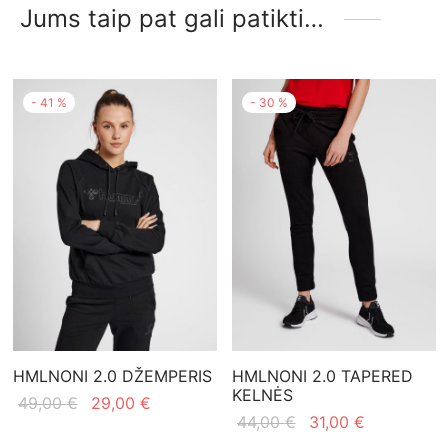
Jums taip pat gali patikti…
-
41
%
-
30
%
HMLNONI 2.0 DŽEMPERIS
HMLNONI 2.0 TAPERED
KELNĖS
Original
Current
49,00
€
29,00
€
Original
Current
44,00
€
31,00
€
price
price is:
price
price is: