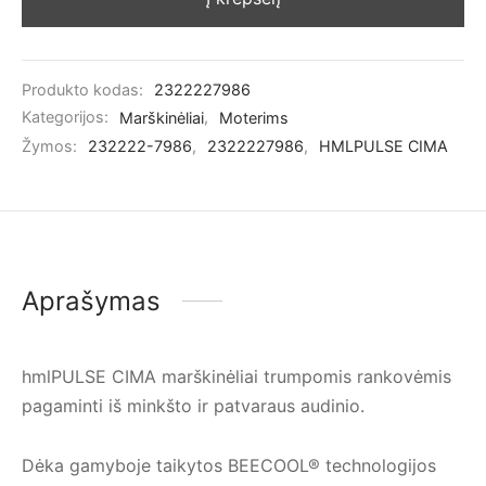
Produkto kodas:
2322227986
Kategorijos:
Marškinėliai
,
Moterims
Žymos:
232222-7986
,
2322227986
,
HMLPULSE CIMA
Aprašymas
hmlPULSE CIMA marškinėliai trumpomis rankovėmis
pagaminti iš minkšto ir patvaraus audinio.
Dėka gamyboje taikytos BEECOOL® technologijos