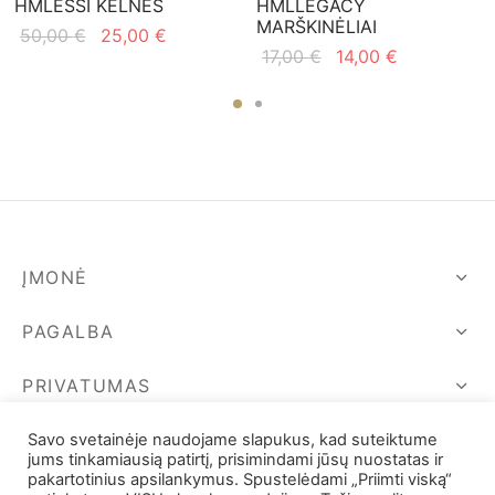
HMLESSI KELNĖS
HMLLEGACY
MARŠKINĖLIAI
Original
Current
50,00
€
25,00
€
Original
Current
17,00
€
14,00
€
price
price is:
price
price is:
was:
25,00 €.
was:
14,00 €.
50,00 €.
17,00 €.
ĮMONĖ
PAGALBA
PRIVATUMAS
SEKIME MUS
Savo svetainėje naudojame slapukus, kad suteiktume
jums tinkamiausią patirtį, prisimindami jūsų nuostatas ir
pakartotinius apsilankymus. Spustelėdami „Priimti viską“