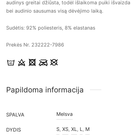
audinys greitai džiūsta, todėl išlaikoma puiki išvaizda
bei audinio sausumas visą dėvėjimo laiką.
Sudėtis: 92% poliesteris, 8% elastanas
Prekės Nr. 232222-7986
Papildoma informacija
Melsva
SPALVA
S
,
XS
,
XL
,
L
,
M
DYDIS