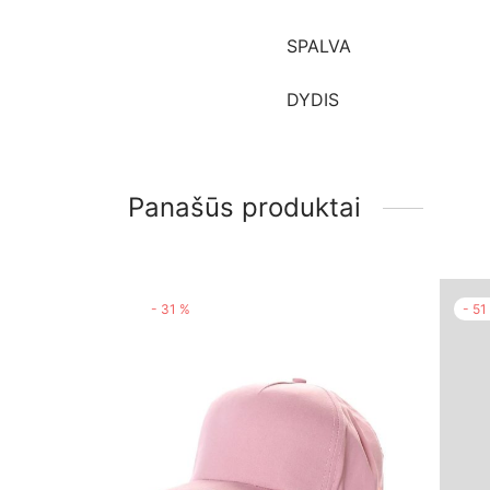
SPALVA
DYDIS
Panašūs produktai
-
31
%
-
51