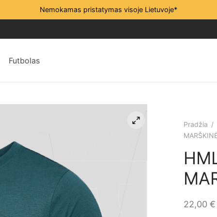
Nemokamas pristatymas visoje Lietuvoje*
Futbolas
Pradžia
/
MARŠKINĖ
HML
MAR
22,00
€