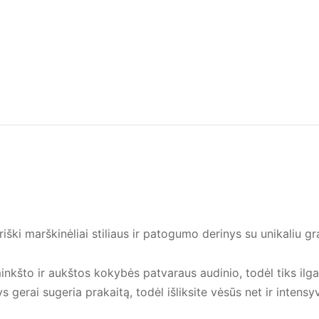
 marškinėliai stiliaus ir patogumo derinys su unikaliu graf
minkšto ir aukštos kokybės patvaraus audinio, todėl tiks ilg
 gerai sugeria prakaitą, todėl išliksite vėsūs net ir intensy