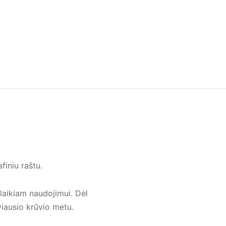
iniu raštu.
alaikiam naudojimui. Dėl
viausio krūvio metu.