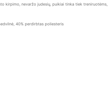
sto kirpimo, nevaržo judesių, puikiai tinka tiek treniruotėms
edvilnė, 40% perdirbtas poliesteris