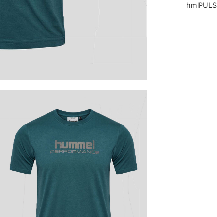
hmlPULS