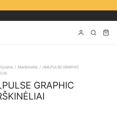
Vyrams
/
Marškinėliai
/
HMLPULSE GRAPHIC
LIAI
PULSE GRAPHIC
ŠKINĖLIAI