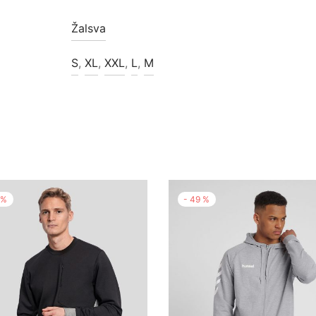
Žalsva
S
,
XL
,
XXL
,
L
,
M
%
-
49
%