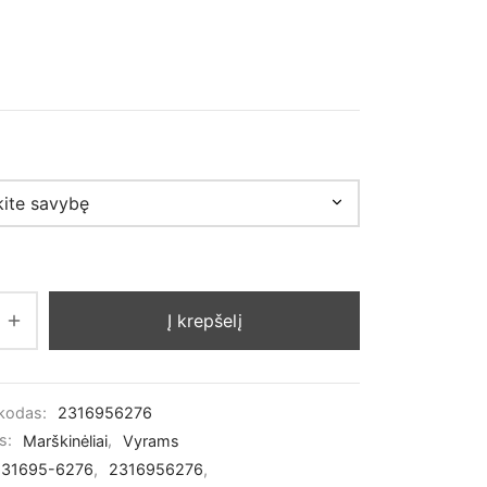
Į krepšelį
 kodas:
2316956276
os:
Marškinėliai
,
Vyrams
231695-6276
,
2316956276
,