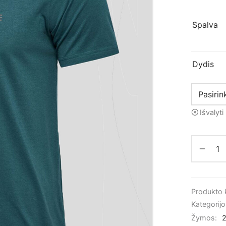
Spalva
Dydis
Išvalyti
Produkto
Kategorij
Žymos: