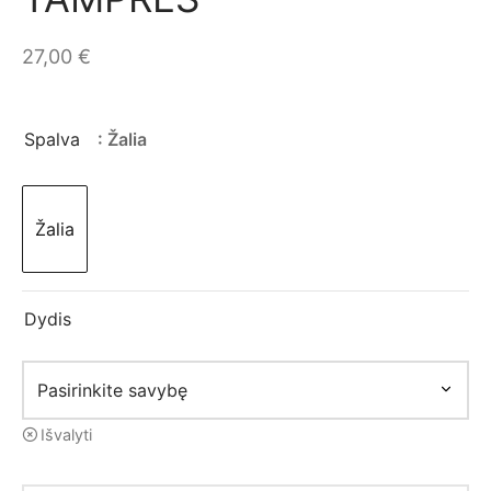
mo apranga
27,00
€
Spalva
: Žalia
Žalia
Dydis
Išvalyti