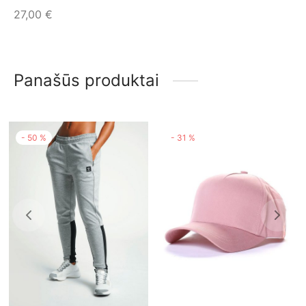
27,00
€
Panašūs produktai
-
50
%
-
31
%