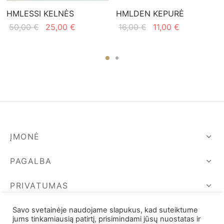
HMLESSI KELNĖS
HMLDEN KEPURĖ
Original
Current
Original
Current
50,00
€
25,00
€
16,00
€
11,00
€
price
price is:
price
price
was:
25,00 €.
was:
is:
50,00 €.
16,00 €.
11,00 €.
ĮMONĖ
PAGALBA
PRIVATUMAS
SEKIME MUS
Savo svetainėje naudojame slapukus, kad suteiktume
jums tinkamiausią patirtį, prisimindami jūsų nuostatas ir