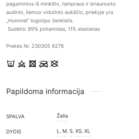
pagamintos iš minkšto, tampraus ir briaunuoto
audinio, liemuo vidutinio aukščio, p
riekyje yra
„Hummel” logotipo ženklelis.
Sudėtis: 89% poliamidas, 11% elastanas
Prekės Nr. 230305 6276
Papildoma informacija
Žalia
SPALVA
L
,
M
,
S
,
XS
,
XL
DYDIS