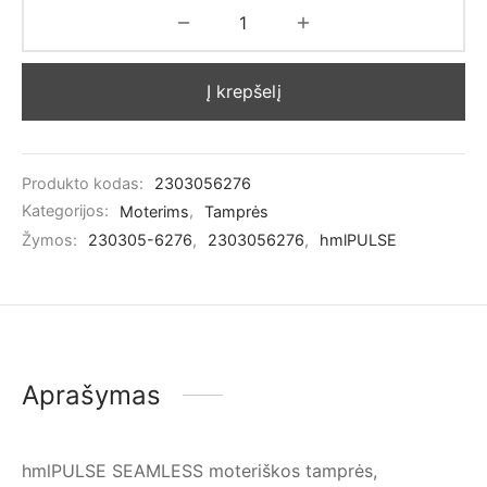
Į krepšelį
Produkto kodas:
2303056276
Kategorijos:
Moterims
,
Tamprės
Žymos:
230305-6276
,
2303056276
,
hmlPULSE
Aprašymas
hmlPULSE SEAMLESS moteriškos tamprės,