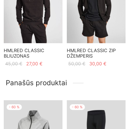
HMLRED CLASSIC
HMLRED CLASSIC ZIP
BLIUZONAS
DŽEMPERIS
Original
Current
Original
Current
45,00
€
27,00
€
50,00
€
30,00
€
price
price is:
price
price is:
was:
27,00 €.
was:
30,00 €.
Panašūs produktai
45,00 €.
50,00 €.
-
60
%
-
60
%