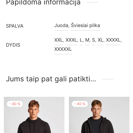
Papildoma informacija
Juoda
,
Šviesiai pilka
SPALVA
XXL
,
XXXL
,
L
,
M
,
S
,
XL
,
XXXXL
,
DYDIS
XXXXXL
Jums taip pat gali patikti…
-
40
%
-
40
%