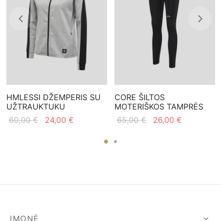
HMLESSI DŽEMPERIS SU
CORE ŠILTOS
UŽTRAUKTUKU
MOTERIŠKOS TAMPRĖS
Original
Current
Original
Current
60,00
€
24,00
€
65,00
€
26,00
€
price
price is:
price
price is:
was:
24,00 €.
was:
26,00 €.
60,00 €.
65,00 €.
ĮMONĖ