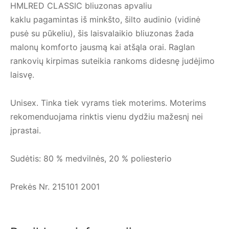
HMLRED CLASSIC bliuzonas apvaliu
kaklu pagamintas iš minkšto, šilto audinio (vidinė
pusė su pūkeliu), šis laisvalaikio bliuzonas žada
malonų komforto jausmą kai atšąla orai. Raglan
rankovių kirpimas suteikia rankoms didesnę judėjimo
laisvę.
Unisex. Tinka tiek vyrams tiek moterims. Moterims
rekomenduojama rinktis vienu dydžiu mažesnį nei
įprastai.
Sudėtis: 80 % medvilnės, 20 % poliesterio
Prekės Nr. 215101 2001