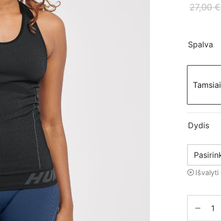
27,00
€
Spalva
Tamsiai
Dydis
Išvalyti