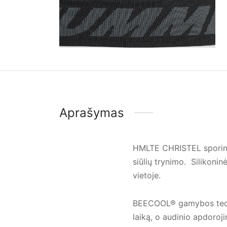
Aprašymas
HMLTE CHRISTEL sporiniai
siūlių trynimo. Silikonin
vietoje.
BEECOOL® gamybos techno
laiką, o audinio apdoroj