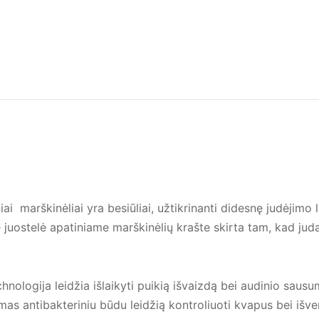
 marškinėliai yra besiūliai, užtikrinanti didesnę judėjimo 
ė juostelė apatiniame marškinėlių krašte skirta tam, kad juda
logija leidžia išlaikyti puikią išvaizdą bei audinio saus
imas antibakteriniu būdu leidžią kontroliuoti kvapus bei iš