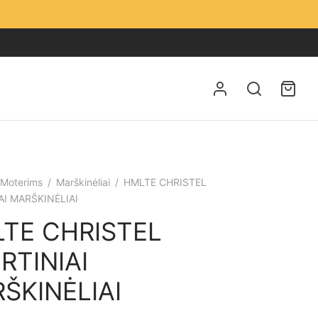
Moterims
/
Marškinėliai
/
HMLTE CHRISTEL
AI MARŠKINĖLIAI
TE CHRISTEL
RTINIAI
ŠKINĖLIAI