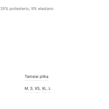
 35% poliesterio, 9% elastano
Tamsiai pilka
M
,
S
,
XS
,
XL
,
L