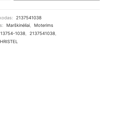
 kodas:
2137541038
os:
Marškinėliai
,
Moterims
213754-1038
,
2137541038
,
HRISTEL