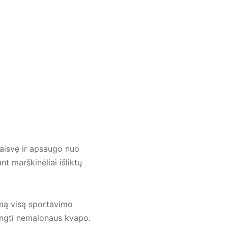
laisvę ir apsaugo nuo
nt marškinėliai išliktų
umą visą sportavimo
vengti nemalonaus kvapo.