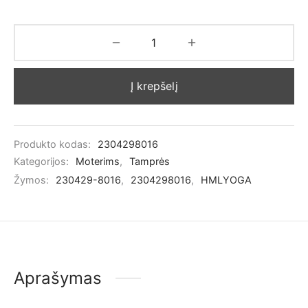
Į krepšelį
Produkto kodas:
2304298016
Kategorijos:
Moterims
,
Tamprės
Žymos:
230429-8016
,
2304298016
,
HMLYOGA
Aprašymas