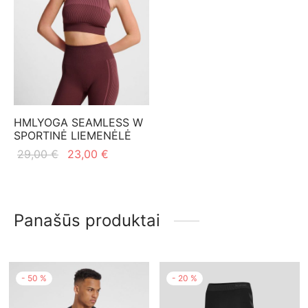
HMLYOGA SEAMLESS W
SPORTINĖ LIEMENĖLĖ
Original
Current
29,00
€
23,00
€
price
price is:
was:
23,00 €.
29,00 €.
Panašūs produktai
-
50
%
-
20
%