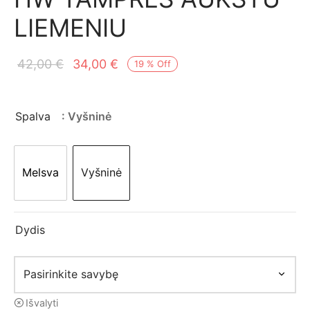
mo apranga
LIEMENIU
Original
Current
42,00
€
34,00
€
19
%
Off
price
price is:
was:
34,00 €.
Spalva
: Vyšninė
42,00 €.
Melsva
Vyšninė
Dydis
Išvalyti