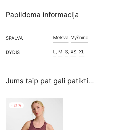
Papildoma informacija
Melsva
,
Vyšninė
SPALVA
L
,
M
,
S
,
XS
,
XL
DYDIS
Jums taip pat gali patikti…
-
21
%