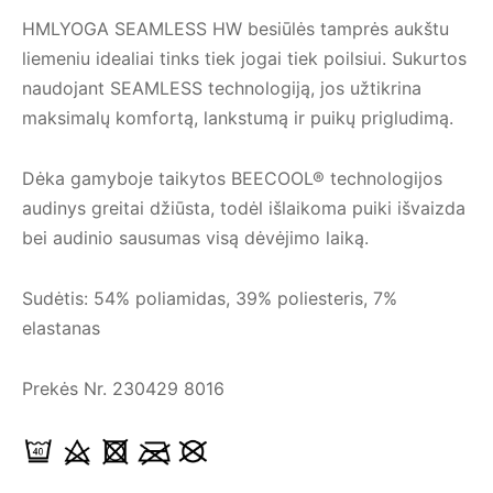
HMLYOGA SEAMLESS HW besiūlės tamprės aukštu
liemeniu idealiai tinks tiek jogai tiek poilsiui. Sukurtos
naudojant SEAMLESS technologiją, jos užtikrina
maksimalų komfortą, lankstumą ir puikų prigludimą.
Dėka gamyboje taikytos BEECOOL® technologijos
audinys greitai džiūsta, todėl išlaikoma puiki išvaizda
bei audinio sausumas visą dėvėjimo laiką.
Sudėtis: 54% poliamidas, 39% poliesteris, 7%
elastanas
Prekės Nr. 230429 8016