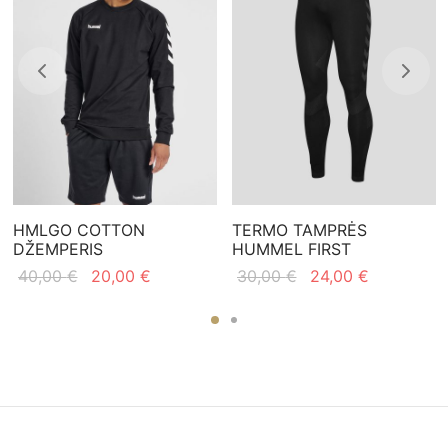
HMLGO COTTON
TERMO TAMPRĖS
DŽEMPERIS
HUMMEL FIRST
Original
Current
Original
Current
40,00
€
20,00
€
30,00
€
24,00
€
price
price is:
price
price is:
.
was:
20,00 €.
was:
24,00 €.
40,00 €.
30,00 €.