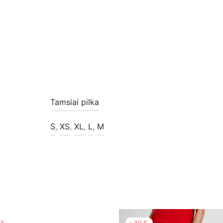
Tamsiai pilka
S
,
XS
,
XL
,
L
,
M
%
-
30
%