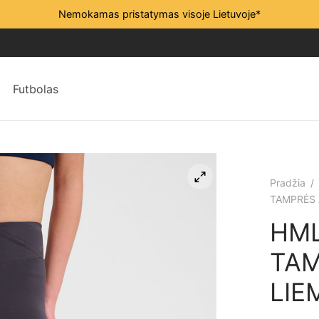
Nemokamas pristatymas visoje Lietuvoje*
Futbolas
Pradžia
/
TAMPRĖS 
HM
TAM
LIE