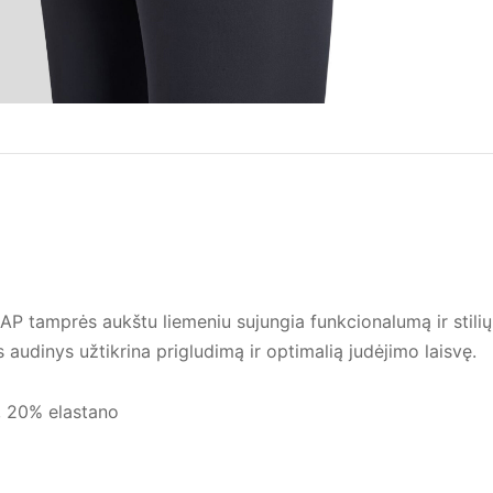
mprės aukštu liemeniu sujungia funkcionalumą ir stilių, pu
us audinys užtikrina prigludimą ir optimalią judėjimo laisvę.
, 20% elastano
6