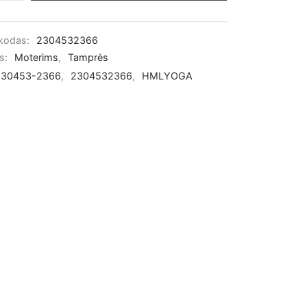
 kodas:
2304532366
os:
Moterims
,
Tamprės
230453-2366
,
2304532366
,
HMLYOGA