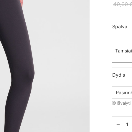
49,00
Spalva
Tamsiai
Dydis
Išvalyti