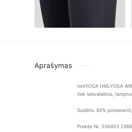
Aprašymas
hmlYOGA HMLYOGA WRAP ta
tiek laisvalaikiui, tampr
Sudėtis: 80% poliesteri0
Prekės Nr. 230453 236