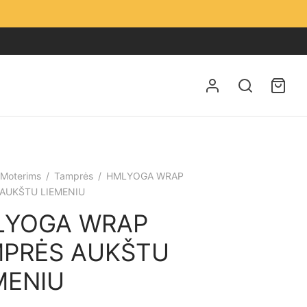
Moterims
/
Tamprės
/
HMLYOGA WRAP
AUKŠTU LIEMENIU
LYOGA WRAP
PRĖS AUKŠTU
MENIU