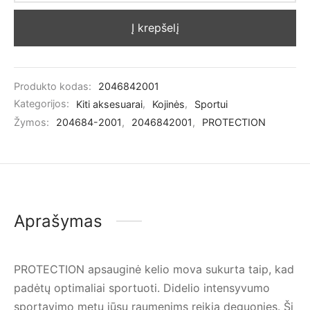
Į krepšelį
Produkto kodas:
2046842001
Kategorijos:
Kiti aksesuarai
,
Kojinės
,
Sportui
Žymos:
204684-2001
,
2046842001
,
PROTECTION
Aprašymas
PROTECTION apsauginė kelio mova
sukurta taip, kad
padėtų optimaliai sportuoti.
Didelio intensyvumo
sportavimo metu jūsų raumenims reikia deguonies. Ši