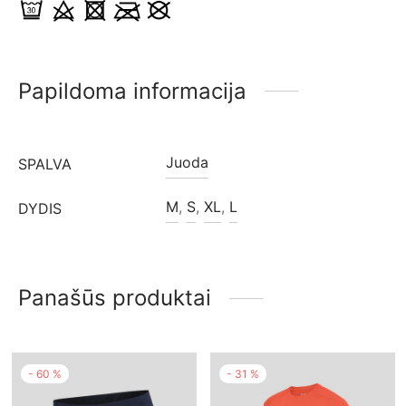
Papildoma informacija
Juoda
SPALVA
M
,
S
,
XL
,
L
DYDIS
Panašūs produktai
-
60
%
-
31
%