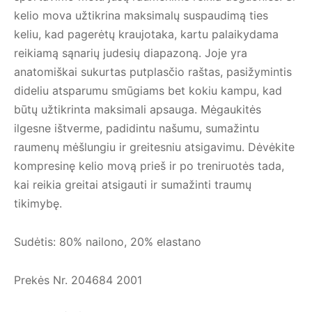
kelio mova užtikrina maksimalų suspaudimą ties
keliu, kad pagerėtų kraujotaka, kartu palaikydama
reikiamą sąnarių judesių diapazoną. Joje yra
anatomiškai sukurtas putplasčio raštas, pasižymintis
dideliu atsparumu smūgiams bet kokiu kampu, kad
būtų užtikrinta maksimali apsauga. Mėgaukitės
ilgesne ištverme, padidintu našumu, sumažintu
raumenų mėšlungiu ir greitesniu atsigavimu. Dėvėkite
kompresinę kelio movą prieš ir po treniruotės tada,
kai reikia greitai atsigauti ir sumažinti traumų
tikimybę.
Sudėtis: 80% nailono, 20% elastano
Prekės Nr. 204684 2001