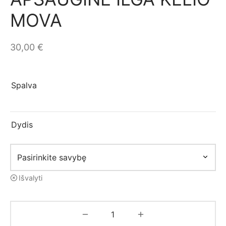
mo apranga
MOVA
30,00
€
Spalva
Dydis
Išvalyti