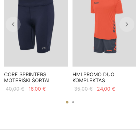
CORE SPRINTERS
HMLPROMO DUO
MOTERIŠKI ŠORTAI
KOMPLEKTAS
Original
Current
Original
Current
40,00
€
16,00
€
35,00
€
24,00
€
price
price is:
price
price is:
was:
16,00 €.
was:
24,00 €.
40,00 €.
35,00 €.