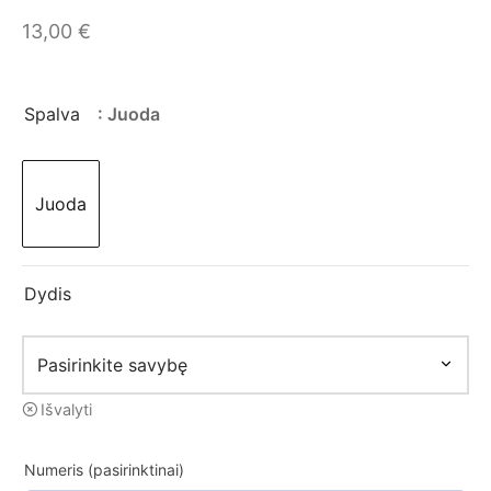
mo apranga
13,00
€
Spalva
: Juoda
Juoda
Dydis
Išvalyti
Numeris (pasirinktinai)