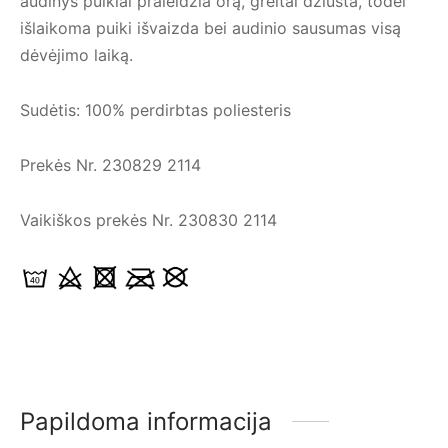
audinys puikiai praleidžia orą, greitai džiūsta, todėl
išlaikoma puiki išvaizda bei audinio sausumas visą
dėvėjimo laiką.
Sudėtis: 100% perdirbtas poliesteris
Prekės Nr. 230829 2114
Vaikiškos prekės Nr. 230830 2114
Papildoma informacija