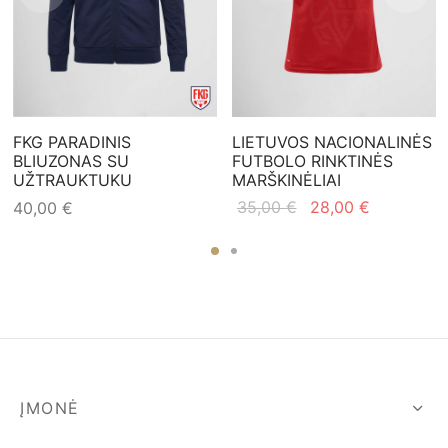
FKG PARADINIS
LIETUVOS NACIONALINĖS
BLIUZONAS SU
FUTBOLO RINKTINĖS
UŽTRAUKTUKU
MARŠKINĖLIAI
Original
Current
35,00
€
28,00
€
40,00
€
price
price is:
was:
28,00 €.
35,00 €.
ĮMONĖ