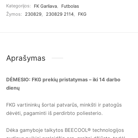
Kategorijos:
FK Garliava
,
Futbolas
Žymos:
230829
,
230829 2114
,
FKG
Aprašymas
DĖMESIO: FKG prekių pristatymas – iki 14 darbo
dienų
FKG vartininkų šortai patvarūs, minkšti ir patogūs
dėvėti, pagaminti iš perdirbto poliesterio.
Dėka gamyboje taikytos BEECOOL® technologijos