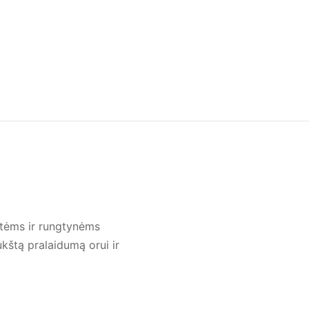
otėms ir rungtynėms
kštą pralaidumą orui ir