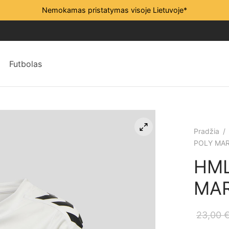
Nemokamas pristatymas visoje Lietuvoje*
Futbolas
Pradžia
/
POLY MAR
HML
MAR
23,00