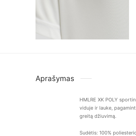
Aprašymas
HMLRE XK POLY sportiniai
viduje ir lauke, pagamin
greitą džiuvimą.
Sudėtis: 100% poliesteri