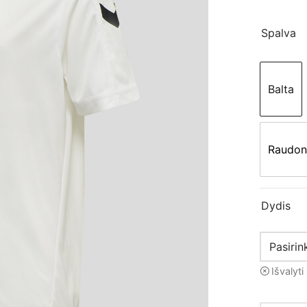
Spalva
Balta
Raudon
Dydis
Išvalyti