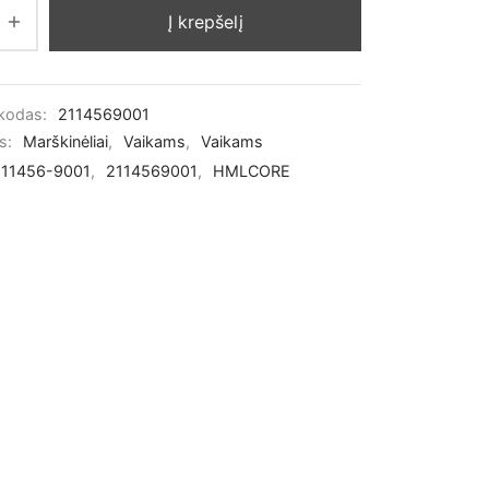
Į krepšelį
 kodas:
2114569001
os:
Marškinėliai
,
Vaikams
,
Vaikams
211456-9001
,
2114569001
,
HMLCORE