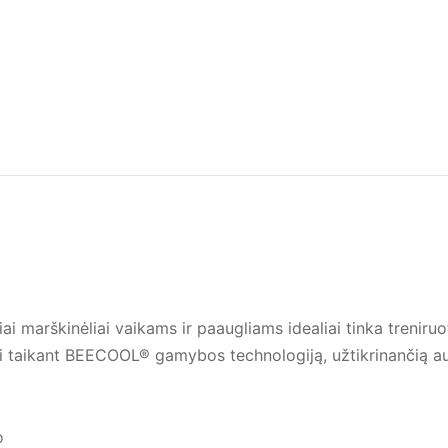
 marškinėliai vaikams ir paaugliams idealiai tinka treniru
ti taikant BEECOOL® gamybos technologiją, užtikrinančią au
o