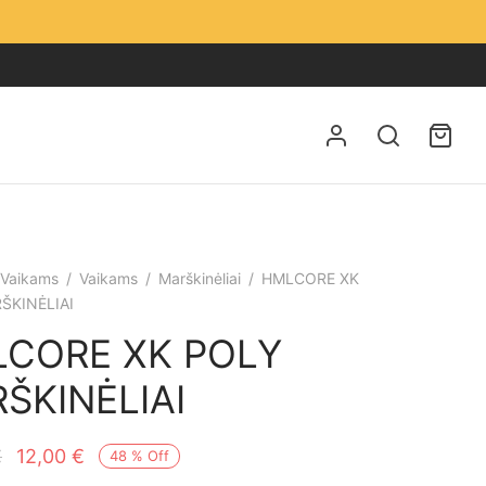
Vaikams
/
Vaikams
/
Marškinėliai
/
HMLCORE XK
ŠKINĖLIAI
CORE XK POLY
ŠKINĖLIAI
Original
Current
€
12,00
€
48
%
Off