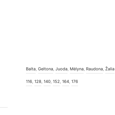
Balta
,
Geltona
,
Juoda
,
Mėlyna
,
Raudona
,
Žalia
116
,
128
,
140
,
152
,
164
,
176