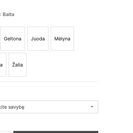
price
price is:
was:
12,00 €.
: Balta
23,00 €.
Geltona
Juoda
Mėlyna
a
Žalia