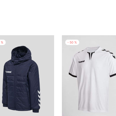
0
%
-
50
%