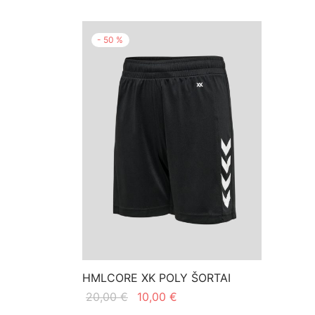
-
50
%
HMLCORE XK POLY ŠORTAI
Original
Current
20,00
€
10,00
€
price
price is:
This