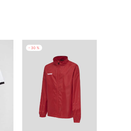
-
30
%