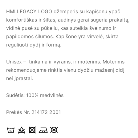
HMLLEGACY LOGO džemperis su kapišonu ypač
komfortiškas ir šiltas, audinys gerai sugeria prakaitą,
vidinė pusė su pūkeliu, kas suteikia švelnumo ir
papildomos šilumos. Kapišone yra virvelė, skirta
reguliuoti dydį ir formą.
Unisex – tinkama ir vyrams, ir moterims. Moterims
rekomenduojame rinktis vienu dydžiu mažesnį didį
nei įprastai.
Sudėtis: 100% medvilnės
Prekės Nr. 214172 2001