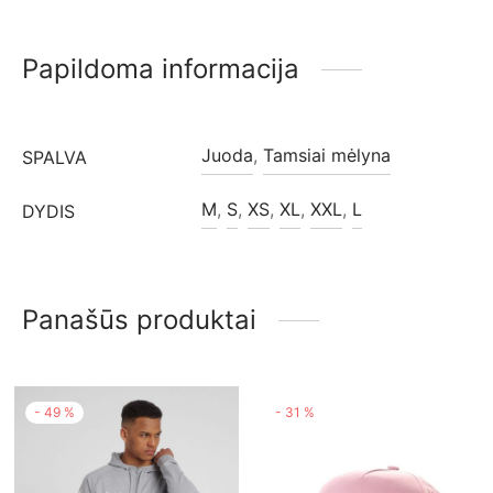
Papildoma informacija
Juoda
,
Tamsiai mėlyna
SPALVA
M
,
S
,
XS
,
XL
,
XXL
,
L
DYDIS
Panašūs produktai
-
49
%
-
31
%