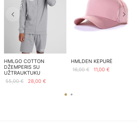
HMLGO COTTON
HMLDEN KEPURĖ
DŽEMPERIS SU
Original
Current
16,00
€
11,00
€
UŽTRAUKTUKU
price
price
Original
Current
55,00
€
28,00
€
was:
is:
price
price is:
16,00 €.
11,00 €.
was:
28,00 €.
55,00 €.