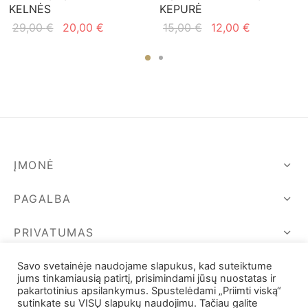
KELNĖS
KEPURĖ
Original
Current
Original
Current
29,00
€
20,00
€
15,00
€
12,00
€
price
price is:
price
price is:
was:
20,00 €.
was:
12,00 €.
29,00 €.
15,00 €.
ĮMONĖ
PAGALBA
PRIVATUMAS
SEKIME MUS
Savo svetainėje naudojame slapukus, kad suteiktume
jums tinkamiausią patirtį, prisimindami jūsų nuostatas ir
pakartotinius apsilankymus. Spustelėdami „Priimti viską“
sutinkate su VISŲ slapukų naudojimu. Tačiau galite