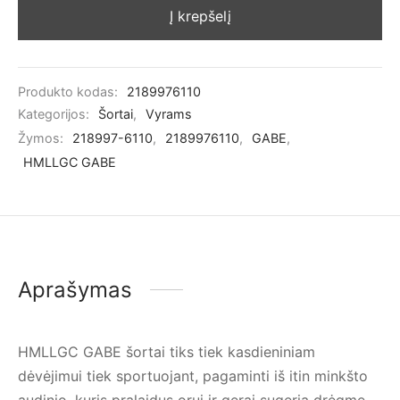
Į krepšelį
Produkto kodas:
2189976110
Kategorijos:
Šortai
,
Vyrams
Žymos:
218997-6110
,
2189976110
,
GABE
,
HMLLGC GABE
Aprašymas
HMLLGC GABE šortai tiks tiek kasdieniniam
dėvėjimui tiek sportuojant, pagaminti iš itin minkšto
audinio, kuris pralaidus orui ir gerai sugeria drėgmę.