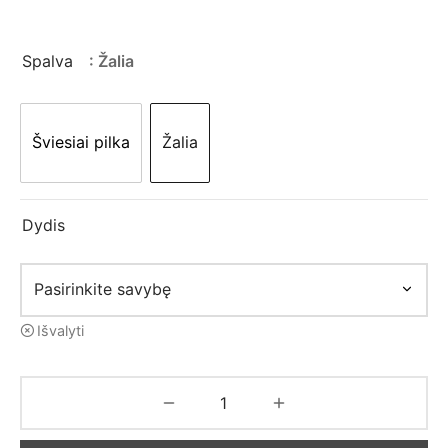
mo apranga
price
price is:
was:
23,00 €.
Spalva
: Žalia
39,00 €.
Šviesiai pilka
Žalia
Dydis
Išvalyti