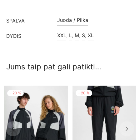
Juoda / Pilka
SPALVA
XXL
,
L
,
M
,
S
,
XL
DYDIS
Jums taip pat gali patikti…
-
20
%
-
20
%