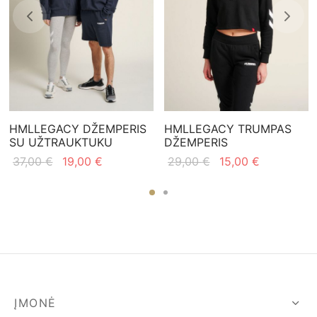
HMLLEGACY DŽEMPERIS
HMLLEGACY TRUMPAS
SU UŽTRAUKTUKU
DŽEMPERIS
Original
Current
Original
Current
37,00
€
19,00
€
29,00
€
15,00
€
price
price is:
price
price is:
was:
19,00 €.
was:
15,00 €.
37,00 €.
29,00 €.
ĮMONĖ