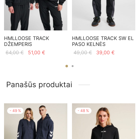
HMLLOOSE TRACK
HMLLOOSE TRACK SW EL
DŽEMPERIS
PASO KELNĖS
Original
Current
Original
Current
64,00
€
51,00
€
49,00
€
39,00
€
price
price is:
price
price is:
was:
51,00 €.
was:
39,00 €.
64,00 €.
49,00 €.
Panašūs produktai
-
49
%
-
48
%