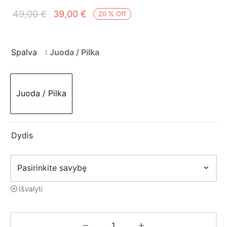
mo apranga
Original
Current
49,00
€
39,00
€
20
%
Off
price
price is:
was:
39,00 €.
Spalva
: Juoda / Pilka
49,00 €.
Juoda / Pilka
Dydis
Išvalyti