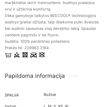
marškinėliai skirti treniruotėms. Audinys pralaidus
orui ir užtikrina komfortą.
Dėka gamyboje taikytos BEECOOL® technologijos
audinys greitai džiūsta, taip išlaikoma puiki išvaizda
bei audinio sausumas visą dėvėjimo laiką. Spaudai
vandens pagrindu ir be fluoro.
Sudėtis: 100% perdirbtas poliesteris
Prekės Nr. 229983 3184
Papildoma informacija
Rožinė
SPALVA
L
,
M
,
S
,
XS
,
XL
DYDIS