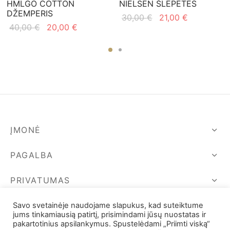
HMLGO COTTON
NIELSEN ŠLEPETĖS
DŽEMPERIS
Original
Current
30,00
€
21,00
€
Original
Current
40,00
€
20,00
€
price
price is:
price
price is:
was:
21,00 €.
was:
20,00 €.
30,00 €.
40,00 €.
ĮMONĖ
PAGALBA
PRIVATUMAS
SEKIME MUS
Savo svetainėje naudojame slapukus, kad suteiktume
jums tinkamiausią patirtį, prisimindami jūsų nuostatas ir
pakartotinius apsilankymus. Spustelėdami „Priimti viską“