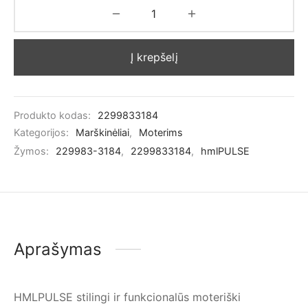
Į krepšelį
Produkto kodas:
2299833184
Kategorijos:
Marškinėliai
,
Moterims
Žymos:
229983-3184
,
2299833184
,
hmlPULSE
Aprašymas
HMLPULSE stilingi ir funkcionalūs moteriški