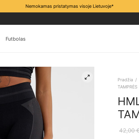
Nemokamas pristatymas visoje Lietuvoje*
Futbolas
Pradžia
/
TAMPRĖS
HML
TA
42,00