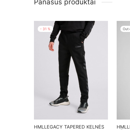
Panašūs produktai
-
31
%
Out 
HMLLEGACY TAPERED KELNĖS
HMLL