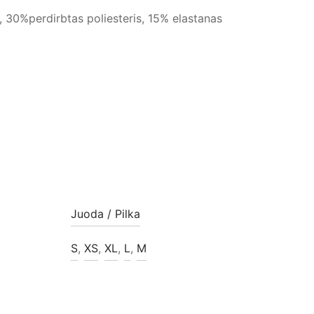
 30%perdirbtas poliesteris, 15% elastanas
Juoda / Pilka
S
,
XS
,
XL
,
L
,
M