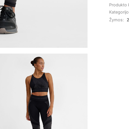
Produkto
Kategorij
Žymos: