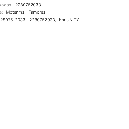
 kodas:
2280752033
os:
Moterims
,
Tamprės
228075-2033
,
2280752033
,
hmlUNITY