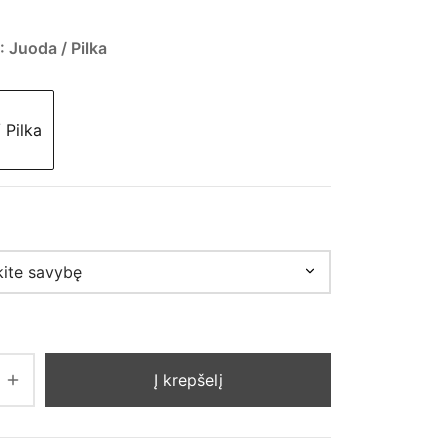
price
price is:
was:
21,00 €.
: Juoda / Pilka
42,00 €.
 Pilka
Į krepšelį