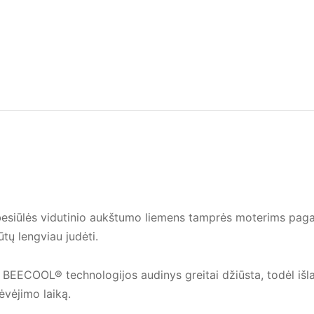
ūlės vidutinio aukštumo liemens tamprės moterims paga
tų lengviau judėti.
BEECOOL® technologijos audinys greitai džiūsta, todėl išla
ėvėjimo laiką.