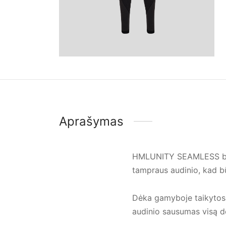
Aprašymas
HMLUNITY SEAMLESS besi
tampraus audinio, kad bū
Dėka gamyboje taikytos 
audinio sausumas visą d