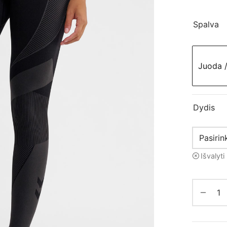
Spalva
Juoda /
Dydis
Išvalyti