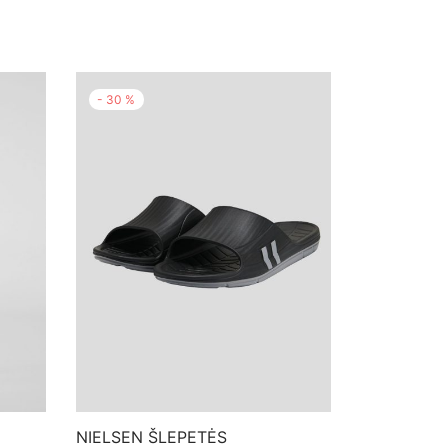
-
30
%
NIELSEN ŠLEPETĖS