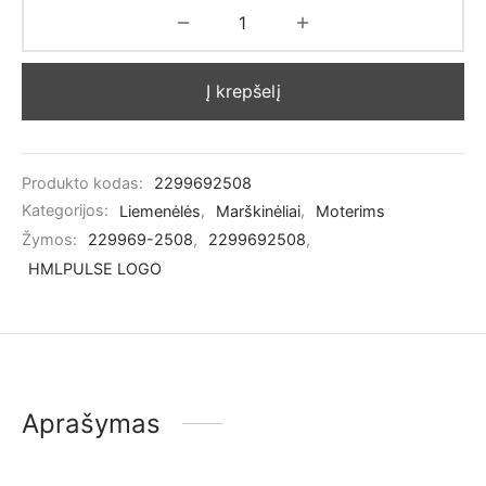
Į krepšelį
Produkto kodas:
2299692508
Kategorijos:
Liemenėlės
,
Marškinėliai
,
Moterims
Žymos:
229969-2508
,
2299692508
,
HMLPULSE LOGO
Aprašymas