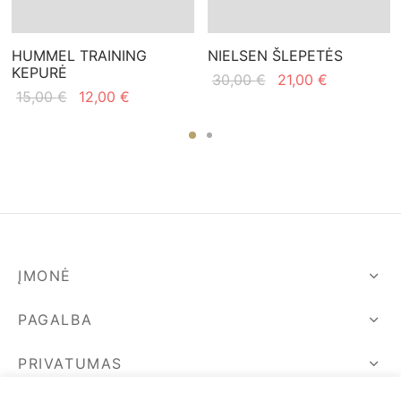
HUMMEL TRAINING
NIELSEN ŠLEPETĖS
KEPURĖ
Original
Current
30,00
€
21,00
€
Original
Current
15,00
€
12,00
€
price
price is:
price
price is:
was:
21,00 €.
was:
12,00 €.
30,00 €.
15,00 €.
ĮMONĖ
PAGALBA
PRIVATUMAS