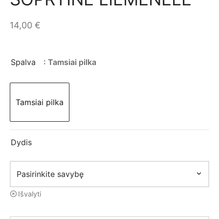
mo apranga
14,00
€
Spalva
: Tamsiai pilka
Tamsiai pilka
Dydis
Išvalyti