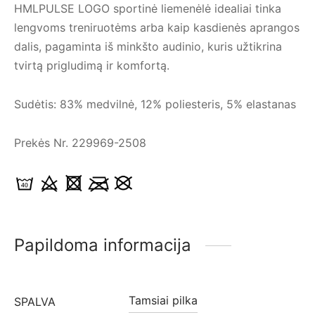
HMLPULSE LOGO sportinė liemenėlė idealiai tinka
lengvoms treniruotėms arba kaip kasdienės aprangos
dalis, pagaminta iš minkšto audinio, kuris užtikrina
tvirtą prigludimą ir komfortą.
Sudėtis: 83% medvilnė, 12% poliesteris, 5% elastanas
Prekės Nr. 229969-2508
Papildoma informacija
Tamsiai pilka
SPALVA